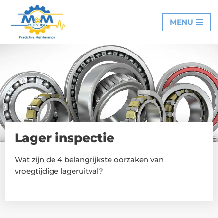
MENU
Ga
naar
de
inhoud
Lager inspectie
Wat zijn de 4 belangrijkste oorzaken van
vroegtijdige lageruitval?