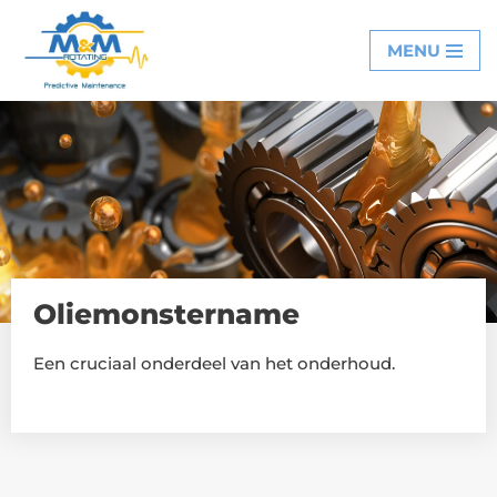
MENU
Ga
naar
de
inhoud
Oliemonstername
Een cruciaal onderdeel van het onderhoud.